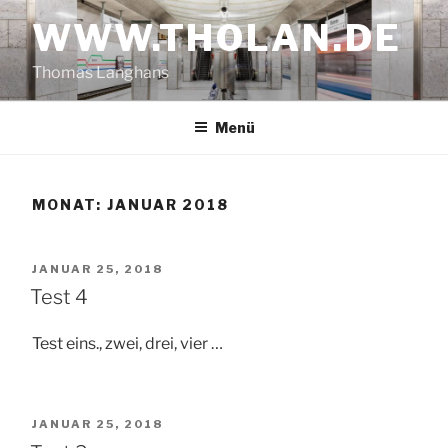
Zum
WWW.THOLAN.DE
Inhalt
springen
Thomas Langhans
Menü
MONAT:
JANUAR 2018
VERÖFFENTLICHT
JANUAR 25, 2018
AM
Test 4
Test eins., zwei, drei, vier …
VERÖFFENTLICHT
JANUAR 25, 2018
AM