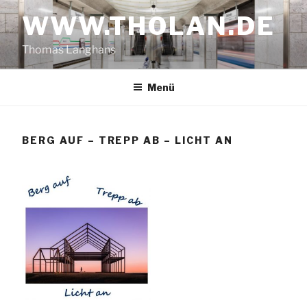
Zum
WWW.THOLAN.DE
Inhalt
springen
Thomas Langhans
Menü
BERG AUF – TREPP AB – LICHT AN